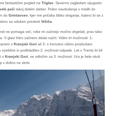
re fantastičen pogled na
Triglav
. Severno zagledam vijugasto
bele peč
i takoj dobim steber. Polen navdušenja v mislih že
im do
Grintavcev
, kjer me pričaka šibko dviganje, katero bi se z
potrebno za udoben preskok
Vršiča
.
pesti ne pomaga več, roke mi začnejo močno drgetati, prav tako
. V glavi hitro začnem delati načrt. Vidim tri možnosti: 1-
istanem v
Kranjski Gori
ali 3- s trenutno višino poizkušam
o ozebline in podhladitev 2. možnost odpade. Let v Trento bi bil
ti v
Kranjski Gori
, se odločim za 3. možnost. Ura je šele okoli
p v dolino ne skrbi.