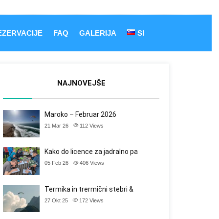
EZERVACIJE
FAQ
GALERIJA
SI
NAJNOVEJŠE
Maroko – Februar 2026
21 Mar 26
112
Views
Kako do licence za jadralno pa
05 Feb 26
406
Views
Termika in trermični stebri &
27 Okt 25
172
Views