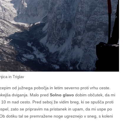
jica in Triglav
dcepim od južnega pobočja in letim severno proti vrhu ceste.
bkejša dviganja. Malo pred
Solno glavo
dobim občutek, da mi
 10 m nad cesto. Pred seboj že vidim breg, ki se spušča proti
spel, zato se pripravim na pristanek in upam, da mi uspe po
t. Ob dotiku tal se premražene noge ugreznejo v sneg, s koleni