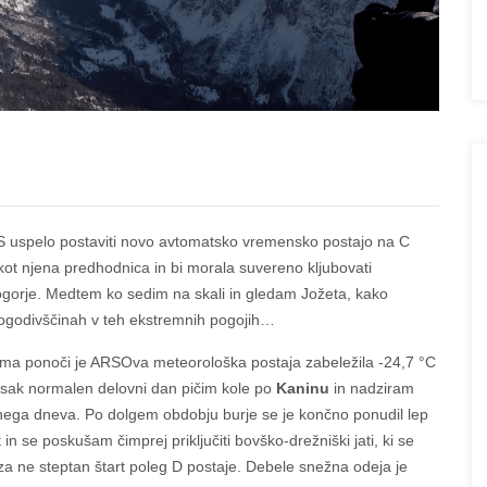
 uspelo postaviti novo avtomatsko vremensko postajo na C
kot njena predhodnica in bi morala suvereno kljubovati
ogorje. Medtem ko sedim na skali in gledam Jožeta, kako
ogodivščinah v teh ekstremnih pogojih…
oma ponoči je ARSOva meteorološka postaja zabeležila -24,7 °C
t vsak normalen delovni dan pičim kole po
Kaninu
in nadziram
ovnega dneva. Po dolgem obdobju burje se je končno ponudil lep
n se poskušam čimprej priključiti bovško-drežniški jati, ki se
 za ne steptan štart poleg D postaje. Debele snežna odeja je