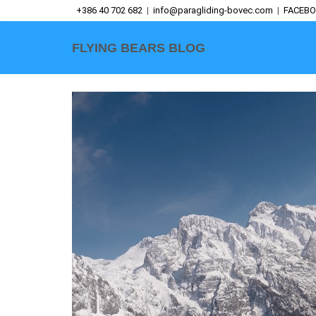
+386 40 702 682
|
info@paragliding-bovec.com
|
FACEB
FLYING BEARS BLOG