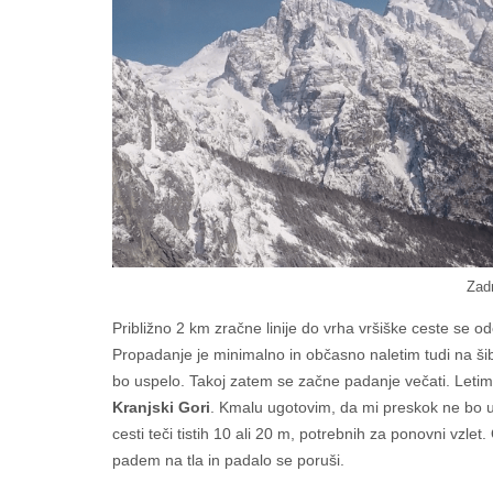
Zadn
Približno 2 km zračne linije do vrha vršiške ceste se o
Propadanje je minimalno in občasno naletim tudi na ši
bo uspelo. Takoj zatem se začne padanje večati. Letim
Kranjski Gori
. Kmalu ugotovim, da mi preskok ne bo u
cesti teči tistih 10 ali 20 m, potrebnih za ponovni vzle
padem na tla in padalo se poruši.