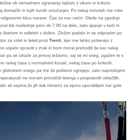
lečine ob nenadnem ogrevanju lajšam z vikom in krikom.
aj domačih in tujih turnih smučarjev. Po nekaj minutah me roke
 odgovorim klicu narave. Čas za nov načrt. Glede na zgodnjo
l biti naslednje jutro ob 7:00 na delu, zato spanje v koči ni
s štartom in odletim v dolino. Zložim padalo in se odpravim po
tor za vzlet in leteti proti
Trenti
, kjer me lahko poberejo z
 uspelo spraviti v zrak in bom moral prehoditi še kar nekaj
 kar pa se izkaže za precej težavno, saj se mi sneg, zgažen le s
m nekaj časa z normalnimi koraki, nekaj časa po kolenih.
 v globokem snegu pa me že pošteno ogrejejo, zato napredujem
eraturah ne moram privoščiti letenja v prepotenih oblačilih.
c ali cepina (ki jih itak nimam) za oporo uporabljam kar gole