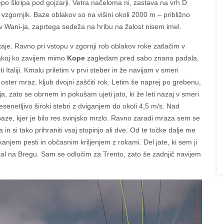
po škripa pod gojzarji. Vetra načeloma ni, zastava na vrh D
vzgornjik. Baze oblakov so na višini okoli 2000 m – približno
 Wani-ja, zaprtega sedeža na hribu na žalost nisem imel.
aje. Ravno pri vstopu v zgornji rob oblakov roke zatlačim v
akoj ko zavijem mimo
Kope
zagledam pred sabo znana padala,
 Italiji. Kmalu priletim v prvi steber in že navijam v smeri
 oster mraz, kljub dvojni zaščiti rok. Letim še naprej po grebenu,
a, zato se obrnem in pokušam ujeti jato, ki že leti nazaj v smeri
resenetljivo široki stebri z dviganjem do okoli 4,5 m/s. Nad
baze, kjer je bilo res svinjsko mrzlo. Ravno zaradi mraza sem se
in si tako prihraniti vsaj stopinjo ali dve. Od te točke dalje me
anjem pesti in občasnim kriljenjem z rokami. Del jate, ki sem ji
tajal na Bregu. Sam se odločim za Trento, zato še zadnjič navijem