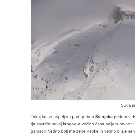
Čukla i
Takoj ko se pripeljem pod greben
Svinjaka
pridem v dv
tja zavrtim nekaj krogov, a večino časa peljem ravno v
gamsov. Vedno bolj me zebe v roke in vedno bližje se