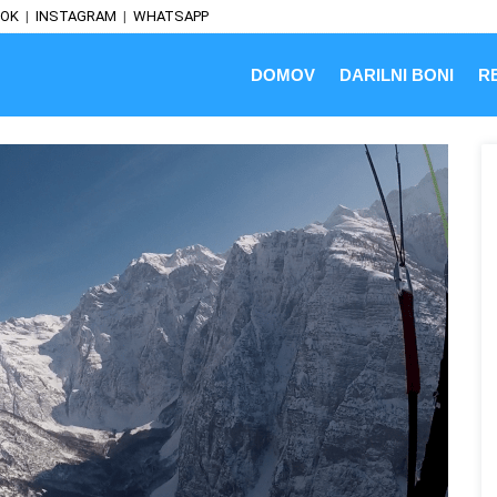
OOK
|
INSTAGRAM
|
WHATSAPP
DOMOV
DARILNI BONI
R