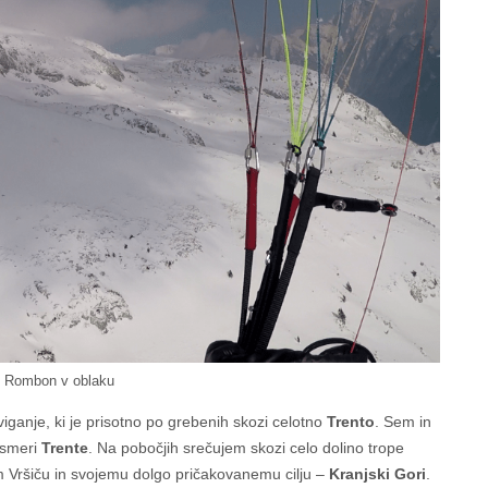
n Rombon v oblaku
iganje, ki je prisotno po grebenih skozi celotno
Trento
. Sem in
 smeri
Trente
. Na pobočjih srečujem skozi celo dolino trope
m Vršiču in svojemu dolgo pričakovanemu cilju –
Kranjski Gori
.