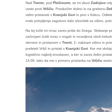
Nad
Trento
, pod
Plešivcem
, se mi skozi
Zadnjico
odp
cesto proti
Vršiču
. Preskočim dolino in na grebenu
De
vidim pristanek v
Kranjski Gori
in pivo v Kekcu. Odlet
malo potrpljenja zagotovo dalo izkoristiti za višino, 
Na tej točki mi mraz zares pride do živega. Stiskanje 
začenjam čutiti mraz v nogah in mravljince okoli trebuha
obrnem in pristanem v
Trenti
, 2- nabiram višino in pr
preleteti Vršič in pristati v
Kranjski Gori
. Ker me skrbij
logistično najbolj enostaven, a ker si zares želim prista
14:00, tako da me v primeru pristanka na
Vršiču
sesto