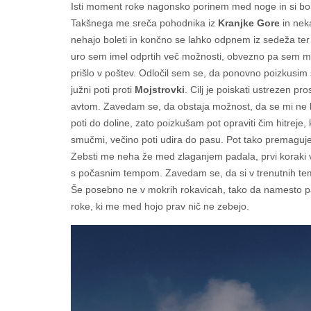
Isti moment roke nagonsko porinem med noge in si bo
Takšnega me sreča pohodnika iz
Kranjke Gore
in nek
nehajo boleti in končno se lahko odpnem iz sedeža ter
uro sem imel odprtih več možnosti, obvezno pa sem mora
prišlo v poštev. Odločil sem se, da ponovno poizkusim 
južni poti proti
Mojstrovki
. Cilj je poiskati ustrezen pros
avtom. Zavedam se, da obstaja možnost, da se mi ne bo
poti do doline, zato poizkušam pot opraviti čim hitreje,
smučmi, večino poti udira do pasu. Pot tako premaguje
Zebsti me neha že med zlaganjem padala, prvi koraki
s počasnim tempom. Zavedam se, da si v trenutnih temp
Še posebno ne v mokrih rokavicah, tako da namesto pali
roke, ki me med hojo prav nič ne zebejo.