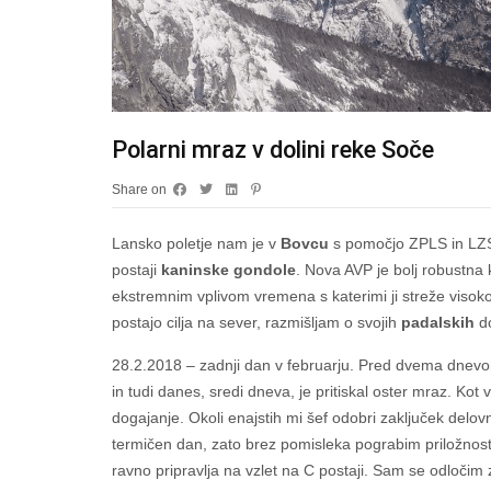
Polarni mraz v dolini reke Soče
Share on
Lansko poletje nam je v
Bovcu
s pomočjo ZPLS in LZS
postaji
kaninske gondole
. Nova AVP je bolj robustna 
ekstremnim vplivom vremena s katerimi ji streže visok
postajo cilja na sever, razmišljam o svojih
padalskih
d
28.2.2018 – zadnji dan v februarju. Pred dvema dnev
in tudi danes, sredi dneva, je pritiskal oster mraz. Ko
dogajanje. Okoli enajstih mi šef odobri zaključek del
termičen dan, zato brez pomisleka pograbim priložnost i
ravno pripravlja na vzlet na C postaji. Sam se odločim