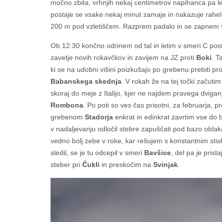
močno zbita, vrhnjih nekaj centimetrov napihanca pa le
postaje se vsake nekaj minut zamaje in nakazuje rahel 
200 m pod vzletiščem. Razprem padalo in se zapnem v
Ob 12:30 končno odrinem od tal in letim v smeri C post
zavetje novih rokavčkov in zavijem na JZ proti
Boki
. T
ki se na udobni višini poizkušajo po grebenu prebiti proti
Babanskega skednja
. V rokah že na tej točki začutim
skoraj do meje z Italijo, kjer ne najdem pravega dviganj
Rombona
. Po poti so ves čas prisotni, za februarja, p
grebenom
Stadorja
enkrat in edinkrat zavrtim vse do 
v nadaljevanju odločil stebre zapuščati pod bazo oblaka 
vedno bolj zebe v roke, kar rešujem s konstantnim stisk
sledil, se je tu odcepil v smeri
Bavšice
, del pa je pris
steber pri
Čukli
in preskočim na
Svinjak
.