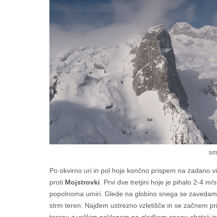
sm
Po okvirno uri in pol hoje končno prispem na zadano viš
proti
Mojstrovki
. Prvi dve tretjini hoje je pihalo 2-4 m
popolnoma umiri. Glede na globino snega se zavedam, 
strm teren. Najdem ustrezno vzletišče in se začnem pri