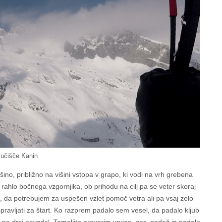
učišče Kanin
ino, približno na višini vstopa v grapo, ki vodi na vrh grebena
/s rahlo bočnega vzgornjika, ob prihodu na cilj pa se veter skoraj
da potrebujem za uspešen vzlet pomoč vetra ali pa vsaj zelo
pravljati za štart. Ko razprem padalo sem vesel, da padalo kljub